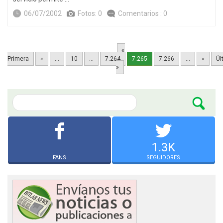
06/07/2002
Fotos: 0
Comentarios : 0
«
Primera
«
...
10
...
7.264
7.265
7.266
...
»
Úl
»
1.3K
FANS
SEGUIDORES