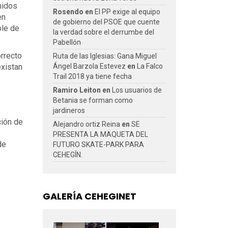
nidos
Rosendo
en
El PP exige al equipo
en
de gobierno del PSOE que cuente
ble de
la verdad sobre el derrumbe del
Pabellón
orrecto
Ruta de las Iglesias: Gana Miguel
existan
Ángel Barzola Estevez
en
La Falco
Trail 2018 ya tiene fecha
Ramiro Leiton
en
Los usuarios de
Betania se forman como
jardineros
ción de
Alejandro ortiz Reina
en
SE
PRESENTA LA MAQUETA DEL
de
FUTURO SKATE-PARK PARA
CEHEGÍN.
GALERÍA CEHEGINET