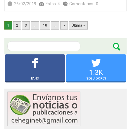
26/02/2019
Fotos: 4
Comentarios : 0
1
2
3
...
10
...
»
Última »
1.3K
FANS
SEGUIDORES