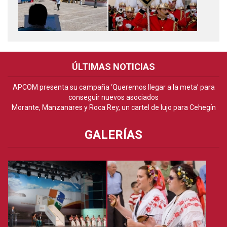
ÚLTIMAS NOTICIAS
APCOM presenta su campaña ‘Queremos llegar a la meta’ para
conseguir nuevos asociados
Morante, Manzanares y Roca Rey, un cartel de lujo para Cehegín
GALERÍAS