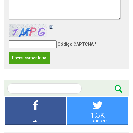
Código CAPTCHA
*
1.3K
FANS
SEGUIDORES