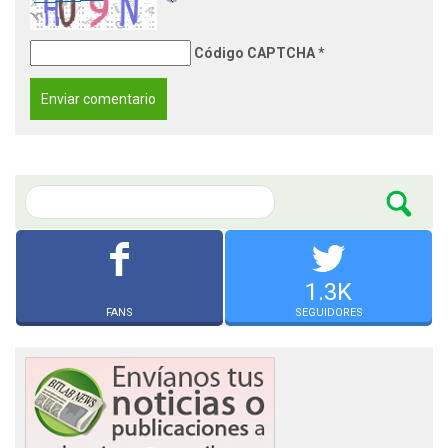
Código CAPTCHA
*
1.3K
FANS
SEGUIDORES