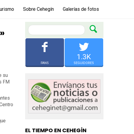
urismo
Sobre Cehegín
Galerías de fotos
i»
1.3K
FANS
SEGUIDORES
e su
ás FM
antes
 Centro
que
EL TIEMPO EN CEHEGÍN