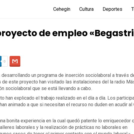
Cehegín
Cultura
Deportes
T
 proyecto de empleo «Begastr
0
á desarrollando un programa de inserción sociolaboral a través d
 de este proyecto han visitado las instalaciones del la radio M
ión sociolaboral que se está llevando a cabo.
 han explicado el trabajo realizado en el día a día. Los particip
han animado a que si necesitan el recurso no duden en acudir al
na bonita experiencia en la cual quedó patente lo enriquecedor 
talleres laborales y la realización de prácticas no laborales en
lgunos casos de tener el primer contacto con el mundo laboral.»