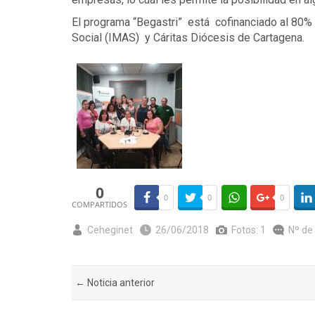
El programa “Begastri” está cofinanciado al 80% 
Social (IMAS) y Cáritas Diócesis de Cartagena.
0
0
0
0
COMPARTIDOS
Ceheginet
26/06/2018
Fotos: 1
Nº de
← Noticia anterior