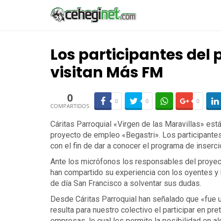
Los participantes del
visitan Más FM
0
0
0
0
COMPARTIDOS
Cáritas Parroquial «Virgen de las Maravillas» est
proyecto de empleo «Begastri». Los participantes
con el fin de dar a conocer el programa de inserc
Ante los micrófonos los responsables del proyecto
han compartido su experiencia con los oyentes y 
de día San Francisco a solventar sus dudas.
Desde Cáritas Parroquial han señalado que «fue u
resulta para nuestro colectivo el participar en pre
empresas, lo cual les permite la posibilidad en a