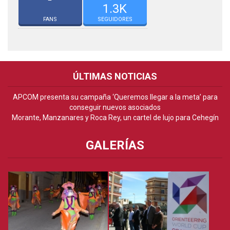
1.3K
FANS
SEGUIDORES
ÚLTIMAS NOTICIAS
APCOM presenta su campaña ‘Queremos llegar a la meta’ para
conseguir nuevos asociados
Morante, Manzanares y Roca Rey, un cartel de lujo para Cehegín
GALERÍAS